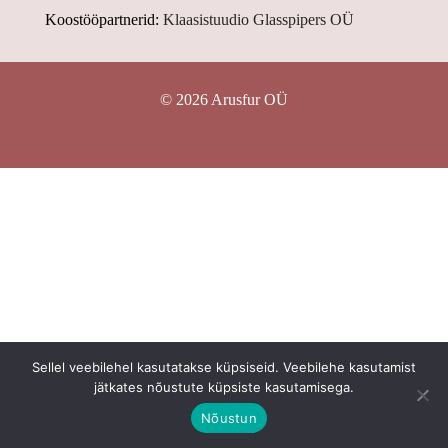
Koostööpartnerid:
Klaasistuudio Glasspipers OÜ
© 2026 Arusfur OÜ
Sellel veebilehel kasutatakse küpsiseid. Veebilehe kasutamist
jätkates nõustute küpsiste kasutamisega.
Nõustun