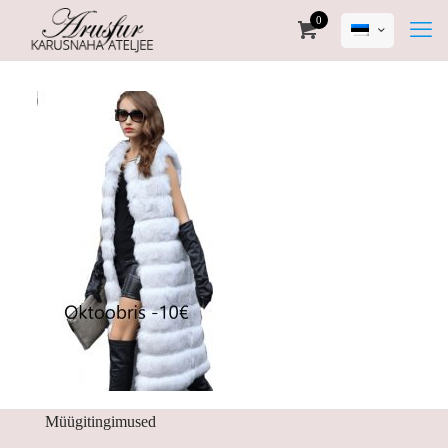
0
Müügitingimused