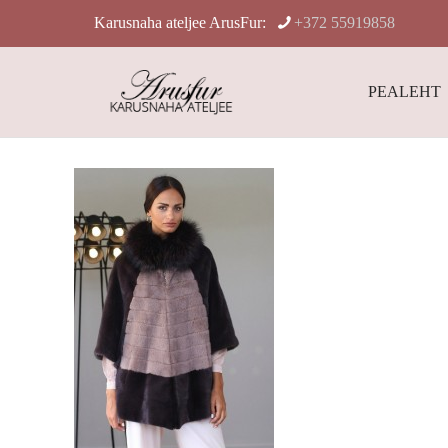
Karusnaha ateljee ArusFur:
+372 55919858
PEALEHT