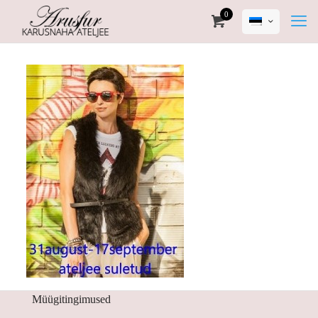
0
Müügitingimused