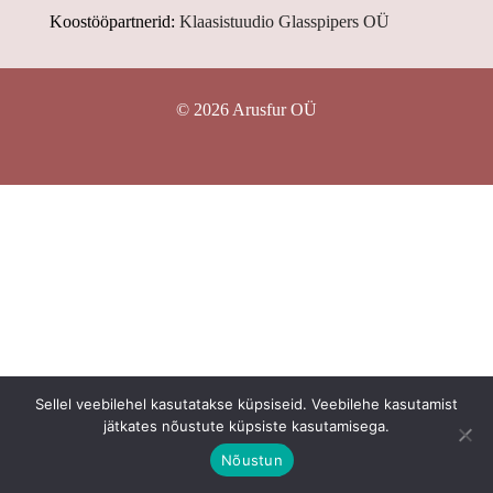
Koostööpartnerid:
Klaasistuudio Glasspipers OÜ
© 2026 Arusfur OÜ
Sellel veebilehel kasutatakse küpsiseid. Veebilehe kasutamist
jätkates nõustute küpsiste kasutamisega.
Nõustun