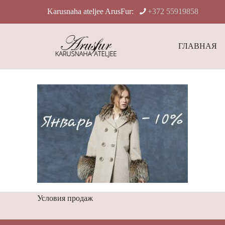
Karusnaha ateljee ArusFur:
+372 55919858
ГЛАВНАЯ
Условия продаж